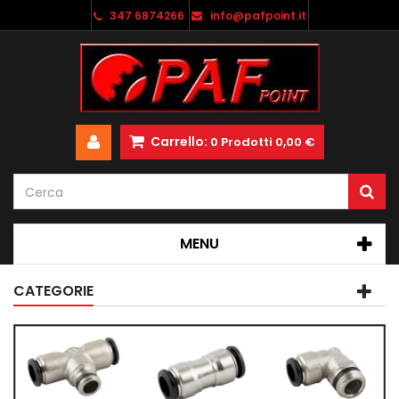
347 6874266
info@pafpoint.it
Carrello:
0
Prodotti
0,00 €
MENU
CATEGORIE