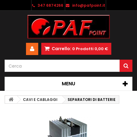
347 6874266
info@pafpoint.it
Carrello:
0
Prodotti
0,00 €
MENU
CAVI E CABLAGGI
SEPARATORI DI BATTERIE