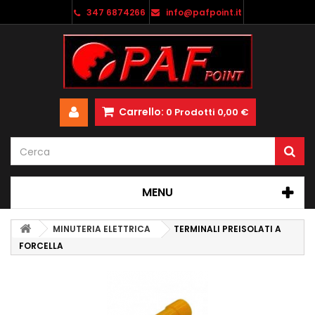
347 6874266
info@pafpoint.it
Carrello:
0
Prodotti
0,00 €
MENU
MINUTERIA ELETTRICA
TERMINALI PREISOLATI A
FORCELLA